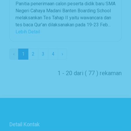
Panitia penerimaan calon peserta didik baru SMA
Negeri Cahaya Madani Banten Boarding School
melaksankan Tes Tahap II yaitu wawancara dan
tes baca Qur’an dilaksanakan pada 19-23 Feb...
Lebih Detail
‹
1
2
3
4
›
1 - 20 dari ( 77 ) rekaman
Detail Kontak