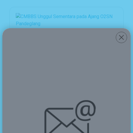
CMBBS Unggul Sementara pada
Ajang O2SN Pandeglang
2024-05-15
SMAN CMBBS mengirimkan kontingen pada
event Olimpiade Olahraga Siswa Nasional tingkat
Kabupaten Pandeglang. Pembukaan O2SN
Pandeglang dilaksanakan di Stadion Badak
Kuranten, Majasa...
Lebih Detail