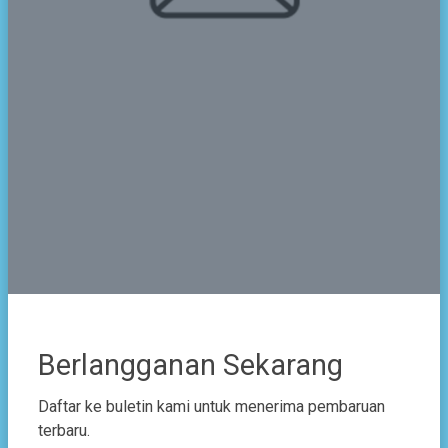
CMBBS Unggul Sementara pada
Ajang O2SN Pandeglang
2024-05-15
SMAN CMBBS mengirimkan kontingen pada
event Olimpiade Olahraga Siswa Nasional tingkat
Kabupaten Pandeglang. Pembukaan O2SN
Pandeglang dilaksanakan di Stadion Badak
Kuranten, Majasa...
Lebih Detail
Berlangganan Sekarang
Daftar ke buletin kami untuk menerima pembaruan
terbaru.