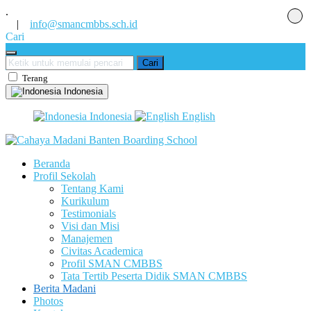
.
|
info@smancmbbs.sch.id
Cari
Cari
Terang
Indonesia
Indonesia
English
Beranda
Profil Sekolah
Tentang Kami
Kurikulum
Testimonials
Visi dan Misi
Manajemen
Civitas Academica
Profil SMAN CMBBS
Tata Tertib Peserta Didik SMAN CMBBS
Berita Madani
Photos