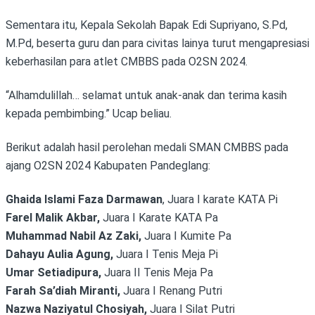
Sementara itu, Kepala Sekolah Bapak Edi Supriyano, S.Pd,
M.Pd, beserta guru dan para civitas lainya turut mengapresiasi
keberhasilan para atlet CMBBS pada O2SN 2024.
“Alhamdulillah… selamat untuk anak-anak dan terima kasih
kepada pembimbing.” Ucap beliau.
Berikut adalah hasil perolehan medali SMAN CMBBS pada
ajang O2SN 2024 Kabupaten Pandeglang:
Ghaida Islami Faza Darmawan
, Juara I karate KATA Pi
Farel Malik Akbar,
Juara I Karate KATA Pa
Muhammad Nabil Az Zaki,
Juara I Kumite Pa
Dahayu Aulia Agung,
Juara I Tenis Meja Pi
Umar Setiadipura,
Juara II Tenis Meja Pa
Farah Sa’diah Miranti,
Juara I Renang Putri
Nazwa Naziyatul Chosiyah,
Juara I Silat Putri