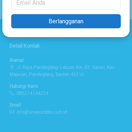
Berlangganan
Detail Kontak
Alamat
Jl. Raya Pandeglang-Labuan Km. 03, Saruni, Kec.
Majasari, Pandeglang, Banten 42216
Hubungi Kami
085214144234
Email
info@smancmbbs.sch.id