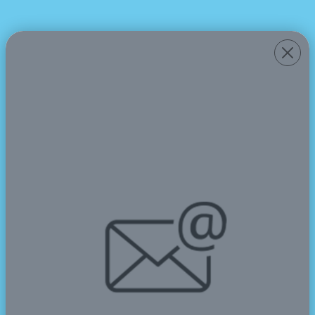
Tentang Kami
2025-03-14
Sekolah Menengah Atas Negeri (SMAN) Cahaya
Madani Banten (Boarding School) biasa disebut SMAN
CMBBS adalah sekolah yang disiapkan oleh
Pemerintah Prov. Banten sebagai sekolah nasional
bertaraf internasional. SMAN CMBBS berkonsentrasi
mendidik putra-putri Banten yang unggul dan memiliki
kemampuan religik, akademik, ekonomik, dan sosial
pribadi yang diperlurus dengan kaidah ekselensi
Islami.
Status SMAN CMBBS adalah sekolah negeri. Secara
kewenangan kelembagaan ditangani langsung oleh
Pemerintah Provinsi Banten dalam hal ini Kantor