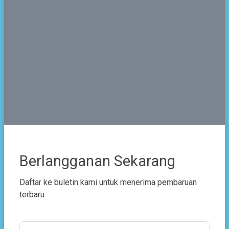
Cabang Dinas (KCD) Dinas Pendidikan dan
Kebudayaan Provinsi Banten.
SMAN CMBBS menerapkan boarding school system,
siswa dan pengelola tinggal 24 jam di lingkungan
kampus SMAN CMBBS sehigga diharapkan dapat
menciptakan lingkungan yang kondusif untuk
melaksanakan proses pendidikan, pengajaran dan
pembinaan karakter dan mentalitas siswa, sehingga
menjadikan SMAN CMBBS sebagai “
Center for
Excellence:
The Right Place to Build Personality, Learn
and Face the Future”
Berlangganan Sekarang
Daftar ke buletin kami untuk menerima pembaruan
terbaru.
Bagikan
Email Address