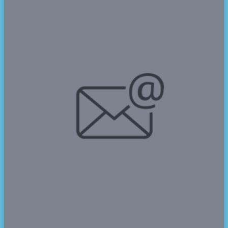
SMAN CMBBS mengirimkan kontingen pada event
Olimpiade Olahraga Siswa Nasional tingkat Kabupaten
Pandeglang. Pembukaan O2SN Pandeglang
dilaksanakan di Stadion Badak Kuranten, Majasari pada
Selasa, 14 Mei 2024.
Statistik perolehan medali sementara di hari pertama
pelaksanaan FLS2N, SMAN CMBBS berhasil
menempati urutan puncak. CMBBS berhasil meraih
posisi pertama dari 28 peserta O2SN Pandeglang
tingkat SMA.
Keberhasilan tersebut menyusul jumlah perolehan
medali yang berhasil diraih oleh para atlet SMAN
CMBBS. CMBBS berhasil mengumpulkan 5 (lima)
medali yaitu 4 (empat) Emas, dan 1 (satu) Perak.
Berikut daftar perolehan medali sementara yang diaraih