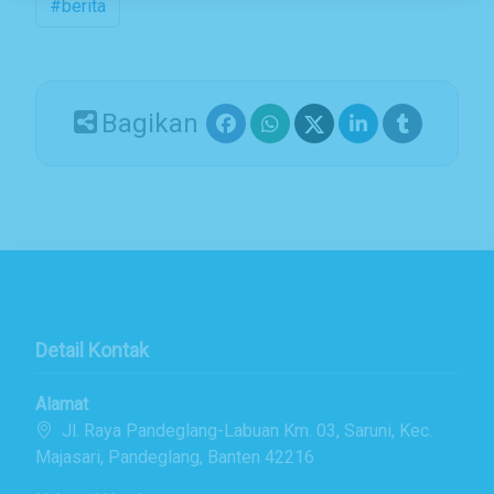
#berita
Bagikan
Detail Kontak
Alamat
Jl. Raya Pandeglang-Labuan Km. 03, Saruni, Kec.
Majasari, Pandeglang, Banten 42216