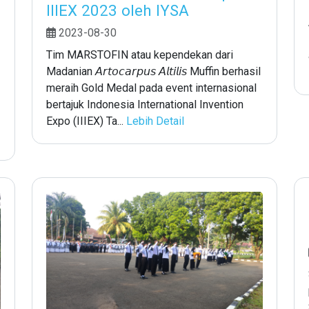
IIIEX 2023 oleh IYSA
2023-08-30
Tim MARSTOFIN atau kependekan dari
Madanian 𝘈𝘳𝘵𝘰𝘤𝘢𝘳𝘱𝘶𝘴 𝘈𝘭𝘵𝘪𝘭𝘪𝘴 Muffin berhasil
meraih Gold Medal pada event internasional
bertajuk Indonesia International Invention
Expo (IIIEX) Ta...
Lebih Detail