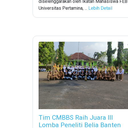
diselenggarakan oleh Ikatan Mahasiswa FEB
Universitas Pertamina, ...
Lebih Detail
Tim CMBBS Raih Juara III
Lomba Peneliti Belia Banten