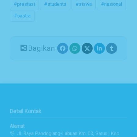
#prestasi
#students
#siswa
#nasional
#sastra
Bagikan
Detail Kontak
Alamat
Jl. Raya Pandeglang-Labuan Km. 03, Saruni, Kec.