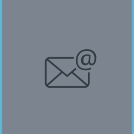
Sementara itu, Maulidia Zahra yang berhasil meraih
Gold Medal Cabang Bahasa Arab juga mengaku senang
saat mengetahui dirinya berhasil meraih medali emas.
“Seneng banget bisa dapat Gold Medal.” Ungkapnya
bersemangat.
Dia juga mengaku akan mengikuti event-event lainya di
kesempatan berikutnya.
Sama seperti rekan-rekannya, Naysilla Ameera Riyanto
dan Aqila Putri Tanel yang juga berhasil meraih medali
pada cabang lomba Bahasa Inggris juga merasa
senang bisa mempersembahkan medali buat sekolah.
Mereka mengaku senang dengan capaian tersebut, dan
berharap akan meraih hasil yang lebih baik lagi di masa