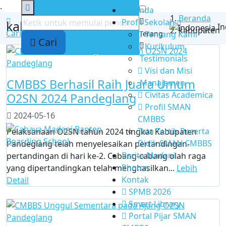
.
Beranda
Beranda
Profil Sekolah
kabupaten
I
kabupaten
Cari
Terang
Tentang Kami
Cari
Kurikulum
Testimonials
Visi dan Misi
CMBBS Berhasil Raih Juara Umum
Manajemen
Civitas Academica
O2SN 2024 Pandeglang
Profil SMAN
2024-05-16
CMBBS
Tata Tertib Peserta
Pelaksanaan O2SN tahun 2024 tingkat Kabupaten
Didik SMAN CMBBS
Pandeglang telah menyelesaikan pertandingan-
Berita Madani
pertandingan di hari ke-2. Cabang-cabang olah raga
Photos
yang dipertandingkan telah menghasilkan...
Lebih
Kontak
Detail
SPMB 2026
Smart Library
Portal Pijar SMAN