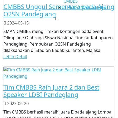
CMBBS
CMBBS Unggul Sementara pada Ajang
PPID-SMAN-CMBBS
O2SN Pandeglang
2024-05-15
SMAN CMBBS mengirimkan kontingen pada event
Olimpiade Olahraga Siswa Nasional tingkat Kabupaten
Pandeglang. Pembukaan O2SN Pandeglang
dilaksanakan di Stadion Badak Kuranten, Majasa...
Lebih Detail
Tim CMBBS Raih Juara 2 dan Best
Speaker LDBI Pandeglang
2023-06-20
Tim CMBBS berhasil meraih Juara II pada ajang Lomba