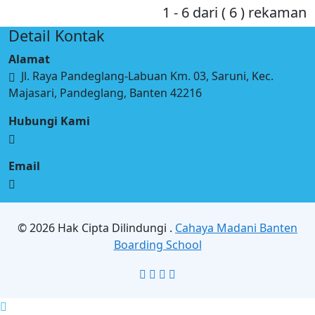
1 - 6 dari ( 6 ) rekaman
Detail Kontak
Alamat
Jl. Raya Pandeglang-Labuan Km. 03, Saruni, Kec.
Majasari, Pandeglang, Banten 42216
Hubungi Kami
085214144234
Email
info@smancmbbs.sch.id
© 2026 Hak Cipta Dilindungi .
Cahaya Madani Banten
Boarding School