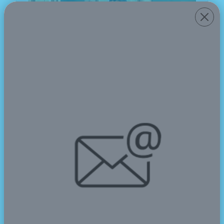
2024-05-15
SMAN CMBBS mengirimkan kontingen pada event
Olimpiade Olahraga Siswa Nasional tingkat Kabupaten
Pandeglang. Pembukaan O2SN Pandeglang
dilaksanakan di Stadion Badak Kuranten, Majasari pada
Selasa, 14 Mei 2024.