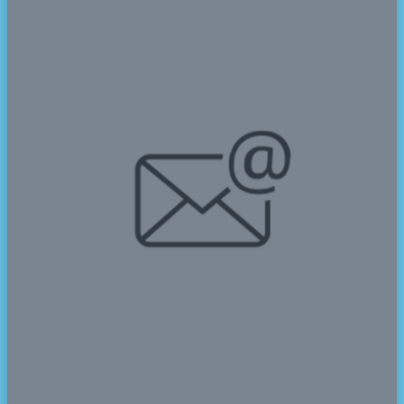
2024-05-07
Utusan SMAN CMBBS berhasil meraih medali pada
event Festival Kreativitas Gen-Z Provinsi Banten yang
digagas oleh Tim Penggerak Pemberdayaan dan
Kesejahteraan Keluarga (TP PKK) Provinsi Banten yang
berkolaborasi dengan Pemerintah Provinsi Banten
bersama Forum Anak Banten (FAB).
Festival yang di ikuti oleh ratusan peserta dari
SMA/SMK/SKh Negeri dan swasta se Provinsi Banten.
Puncak acara festival dihelat pada hari Sabtu, 4 Mei
2024 bertempat di Plasa Aspirasi KP3B Curug Kota
Serang.
Pada event ini, utusan SMAN CMBBS mengikuti 2
kategori lomba yaitu Lomba Debat Bahasa Indonesia
dan Lomba Film Pendek.