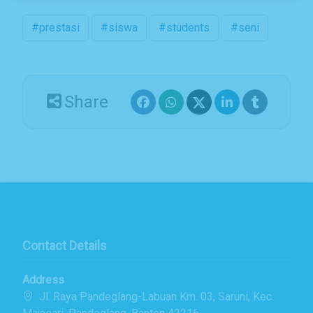
#prestasi
#siswa
#students
#seni
Share
Contact Details
Address
Jl. Raya Pandeglang-Labuan Km. 03, Saruni, Kec.