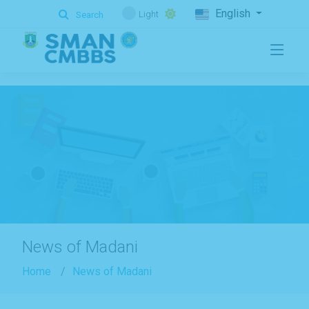
.
English
Light
Search
News of Madani
Home
News of Madani