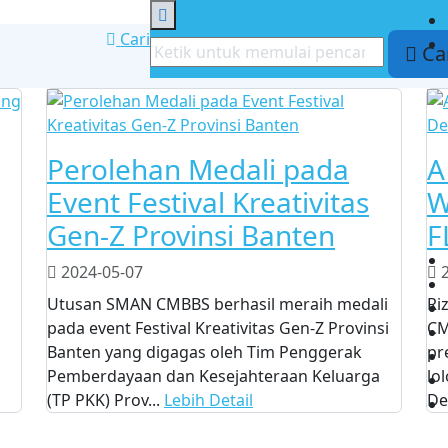
Cari
Ca
Perolehan Medali pada
A
Event Festival Kreativitas
W
Gen-Z Provinsi Banten
F
2024-05-07
2
Utusan SMAN CMBBS berhasil meraih medali
Ri
pada event Festival Kreativitas Gen-Z Provinsi
CM
Banten yang digagas oleh Tim Penggerak
pr
Pemberdayaan dan Kesejahteraan Keluarga
lo
(TP PKK) Prov...
Lebih Detail
De