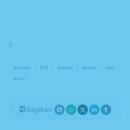
()
##event
#P5
#indoor
#berita
#art
#seni
Bagikan