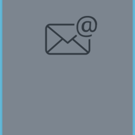
dan makanan-makanan dari daerah lainya seperti Rujak
Petis, Leupeut, Kue Cucur, Lemper, dan lain-lain.
Kegiatan ini juga dimeriahkan dengan penampilan seni
tari dan lagu-lagu tradisional.
Pada kesempatan ini, para fasilitator dan tamu dapat
mencicipi setiap makanan yang tersedia pada stand-
stand makanan daerah. Selain itu, para peserta juga
menjelaskan sejarah penamaan serta filosofi yang
terkandung pada tiap-tiap nama makanan tradisional
tersebut.