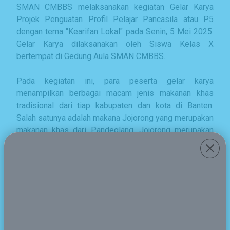
SMAN CMBBS melaksanakan kegiatan Gelar Karya
Projek Penguatan Profil Pelajar Pancasila atau P5
dengan tema "Kearifan Lokal" pada Senin, 5 Mei 2025.
Gelar Karya dilaksanakan oleh Siswa Kelas X
bertempat di Gedung Aula SMAN CMBBS.
Pada kegiatan ini, para peserta gelar karya
menampilkan berbagai macam jenis makanan khas
tradisional dari tiap kabupaten dan kota di Banten.
Salah satunya adalah makana Jojorong yang merupakan
makanan khas dari Pandeglang. Jojorong merupakan
makanan yang terbuat dari tepung ketan yang di
dalamnya berisi gula merah yang dicairkan. Biasanya
makan ini dibungkus dengan menggunakan daun
pisang.
Selain Jojorong, ada berbagai jenis makanan lain yang
ditampilkan dari daerah-daearh lain di Banten seperti
Baso Ikan khas Malingping, Lebak, Rabeg dari Cilegon,