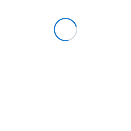
Ririn Riawanti, S. AP
Staf resepsionis