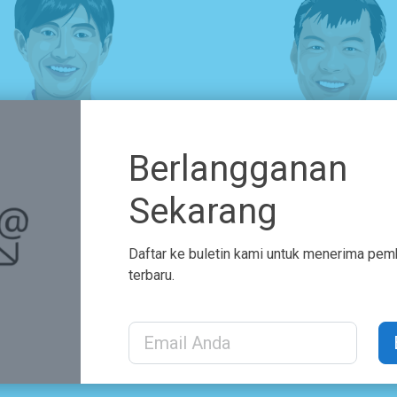
Berlangganan
Sekarang
Donal Tashee
Maro Faheed
Daftar ke buletin kami untuk menerima pe
terbaru.
UI Designer
Mobile APP Developer
Email Address