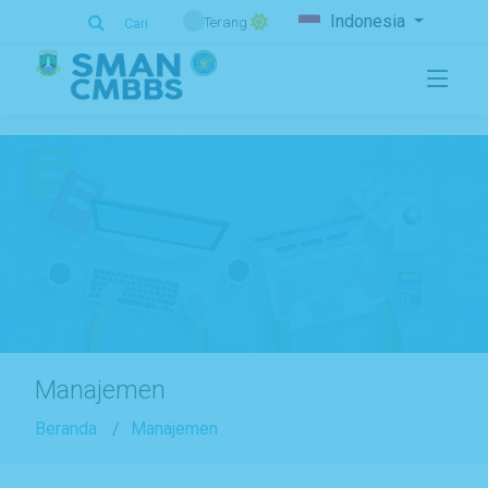
.
Indonesia
Terang
Cari
Manajemen
Beranda
Manajemen