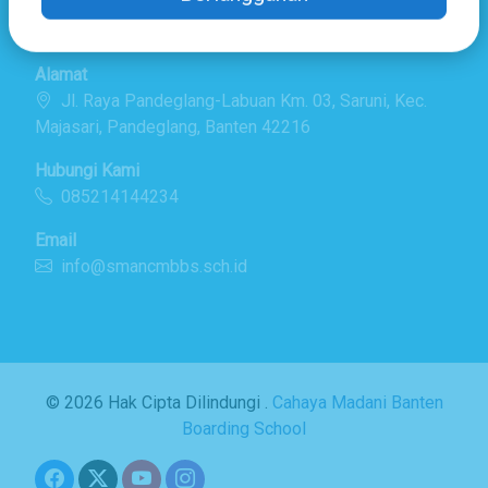
Berlangganan
Detail Kontak
Alamat
Jl. Raya Pandeglang-Labuan Km. 03, Saruni, Kec.
Majasari, Pandeglang, Banten 42216
Hubungi Kami
085214144234
Email
info@smancmbbs.sch.id
© 2026 Hak Cipta Dilindungi .
Cahaya Madani Banten
Boarding School