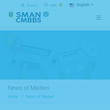
.
English
Light
Search
News of Madani
Home
News of Madani