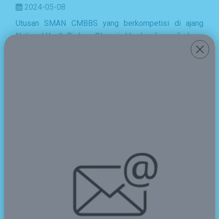
2024-05-08
Utusan SMAN CMBBS yang berkompetisi di ajang
National Youth Biology Olympiad berhasil meraih Juara
III atau Bronze Medal tingkat nasional. Event tersebut
diikuti oleh siswa SMA/SMK/sederajat dari seluruh
Indonesia dan dilaksanakan secara online pada 22-26
April 2024.
National Youth Biology Olympiad rutin dilaksanakan
setiap tahun oleh Indonesia Young Science
Association (IYSA), yaitu lembaga yang bergerak dalam
pengembangan potensi, bakat, dan kreativitas pelajar
dan mahasiswa Indonesia dan memiliki kemitraan
dengan kampus-kampus ternama di dalam dan di luar
negeri.
Tim CMBBS pada event tersebut terdiri dari dua orang