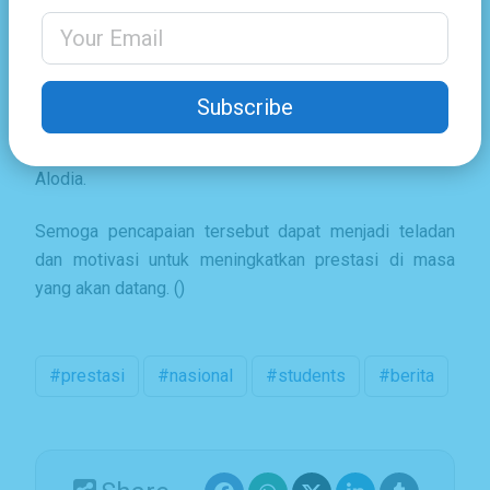
semoga bisa meraih hasil yang lebih baik lagi.”
Email Address
Ucapnya dengan semangat.
Di tempat terpisah, Kepala SMAN CMBBS Bapak Edi
Subscribe
Supriyanto, S.Pd, M.Pd mengucapkan selamat atas
pencapaian prestasi yang diraih oleh Vanissa dan
Alodia.
Semoga pencapaian tersebut dapat menjadi teladan
dan motivasi untuk meningkatkan prestasi di masa
yang akan datang. ()
#prestasi
#nasional
#students
#berita