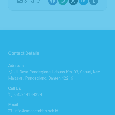
Share
Contact Details
Address
Jl. Raya Pandeglang-Labuan Km. 03, Saruni, Kec.
Majasari, Pandeglang, Banten 42216
Call Us
085214144234
Email
info@smancmbbs.sch.id