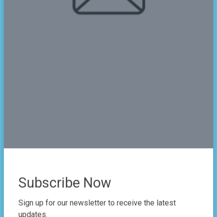
Kurikulum & Akademik
Apa saja kegiatan ekstrakurikuler yang
tersedia?
Apa saja program pendidikan yang
ditawarkan?
Apakah ada program Tahfidz Al-Quran?
Subscribe Now
Kehidupan di Asrama
Sign up for our newsletter to receive the latest
updates.